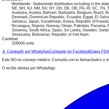
Worldwide - Nationwide distribution including in the sta
NE, NH, NJ, NM, NV, NY, OH, OK, OR, PA, RI, SC, TN, TX,
Australia, Austria, Bahrain, Barbados, Belgium, Brazil,
Denmark, Dominican Republic, Ecuador, Egypt, El Salvado
Jamaica, Japan, Kazakhstan, Korea, Republic of Kuwait
Nicaragua, Nigeria, Norway, Oman, Pakistan, Panama, P
Slovenia, South Africa, Spain, Sri Lanka, Sweden, Swit
Venezuela, Bolivarian, Republic of Viet Nam.
Cantidad
328000 units
📱 Compartir por WhatsApp
Compartir en Facebook
Datos FDA 
Esto NO es consejo médico. Consulta con tu farmacéutico o m
O recibe alertas por WhatsApp: