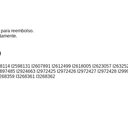
e para reembolso.
atamente.
)
98114 I2598131 I2607891 I2612499 I2618005 I2623057 I26325
2897485 I2924663 I2972425 I2972426 I2972427 I2972428 I299
3268359 I3268361 I3268362