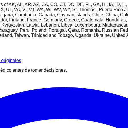
tes of AK, AL, AR, AZ, CA, CO, CT, DC, DE, FL, GA, HI, IA, ID, 
 UT, VA, VI, VT, WA, WI, WV, WY, St. Thomas , Puerto Rico and 
 Bulgaria, Cambodia, Canada, Cayman Islands, Chile, China, Col
r, Finland, France, Germany, Greece, Guatemala, Honduras, Hong
, Kyrgyzstan, Latvia, Lebanon, Libya, Luxembourg, Madagascar
araguay, Peru, Poland, Portugal, Qatar, Romania, Russian Fede
zerland, Taiwan, Trinidad and Tobago, Uganda, Ukraine, United
originales
édico antes de tomar decisiones.