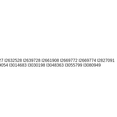
27 I2632528 I2639728 I2661908 I2669772 I2669774 I2827091
9054 I3014683 I3030198 I3048363 I3055799 I3080949