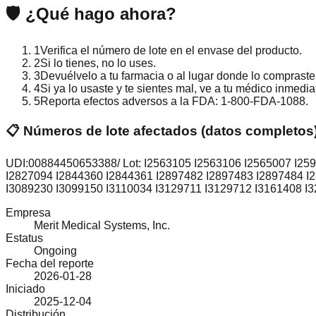
🛡️
¿Qué hago ahora?
1
Verifica el número de lote en el envase del producto.
2
Si lo tienes, no lo uses.
3
Devuélvelo a tu farmacia o al lugar donde lo comprast
4
Si ya lo usaste y te sientes mal, ve a tu médico inmedi
5
Reporta efectos adversos a la FDA: 1-800-FDA-1088.
📋 Números de lote afectados (datos completos
UDI:00884450653388/ Lot: I2563105 I2563106 I2565007 I25
I2827094 I2844360 I2844361 I2897482 I2897483 I2897484 I
I3089230 I3099150 I3110034 I3129711 I3129712 I3161408 I
Empresa
Merit Medical Systems, Inc.
Estatus
Ongoing
Fecha del reporte
2026-01-28
Iniciado
2025-12-04
Distribución