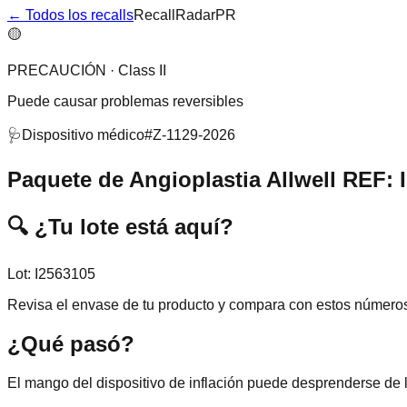
← Todos los recalls
RecallRadarPR
🟡
PRECAUCIÓN
·
Class II
Puede causar problemas reversibles
🩺
Dispositivo médico
#
Z-1129-2026
Paquete de Angioplastia Allwell REF: 
🔍
¿Tu lote está aquí?
Lot: I2563105
Revisa el envase de tu producto y compara con estos número
¿Qué pasó?
El mango del dispositivo de inflación puede desprenderse de l