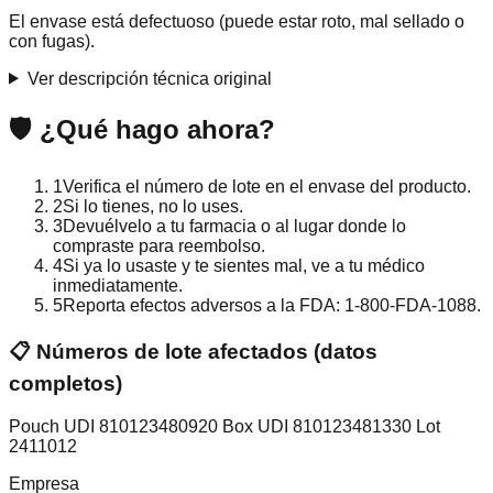
El envase está defectuoso (puede estar roto, mal sellado o
con fugas).
Ver descripción técnica original
🛡️
¿Qué hago ahora?
1
Verifica el número de lote en el envase del producto.
2
Si lo tienes, no lo uses.
3
Devuélvelo a tu farmacia o al lugar donde lo
compraste para reembolso.
4
Si ya lo usaste y te sientes mal, ve a tu médico
inmediatamente.
5
Reporta efectos adversos a la FDA: 1-800-FDA-1088.
📋 Números de lote afectados (datos
completos)
Pouch UDI 810123480920 Box UDI 810123481330 Lot
2411012
Empresa