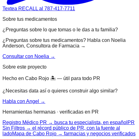
Textea RECALL al 787-417-7711
Sobre tus medicamentos
¿Preguntas sobre lo que tomas o le das a tu familia?
¿Preguntas sobre tus medicamentos? Habla con Noelia
Anderson, Consultora de Farmacia →
Consultar con Noelia →
Sobre este proyecto
Hecho en Cabo Rojo 🏝 — útil para todo PR
¿Necesitas data así o quieres construir algo similar?
Habla con Angel →
Herramientas hermanas · verificadas en PR
Registro Médico PR → busca tu especialista, en español
PR
Sin Filtros → el récord público de PR, con la fuente al
lado
Mapa de Cabo Rojo → farmacias y negocios verificados