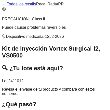
← Todos los recalls
RecallRadarPR
🟡
PRECAUCIÓN
·
Class II
Puede causar problemas reversibles
🩺
Dispositivo médico
#
Z-1252-2026
Kit de Inyección Vortex Surgical I2,
VS0500
🔍
¿Tu lote está aquí?
Lot 2411012
Revisa el envase de tu producto y compara con estos
números.
¿Qué pasó?