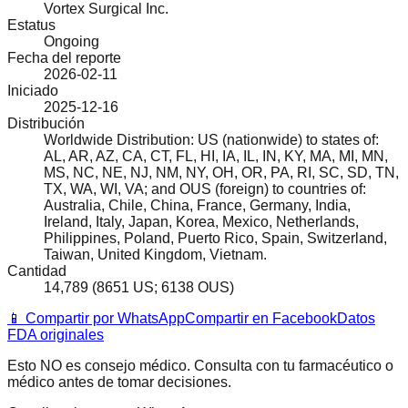
Vortex Surgical Inc.
Estatus
Ongoing
Fecha del reporte
2026-02-11
Iniciado
2025-12-16
Distribución
Worldwide Distribution: US (nationwide) to states of:
AL, AR, AZ, CA, CT, FL, HI, IA, IL, IN, KY, MA, MI, MN,
MS, NC, NE, NJ, NM, NY, OH, OR, PA, RI, SC, SD, TN,
TX, WA, WI, VA; and OUS (foreign) to countries of:
Australia, Chile, China, France, Germany, India,
Ireland, Italy, Japan, Korea, Mexico, Netherlands,
Philippines, Poland, Puerto Rico, Spain, Switzerland,
Taiwan, United Kingdom, Vietnam.
Cantidad
14,789 (8651 US; 6138 OUS)
📱 Compartir por WhatsApp
Compartir en Facebook
Datos
FDA originales
Esto NO es consejo médico. Consulta con tu farmacéutico o
médico antes de tomar decisiones.