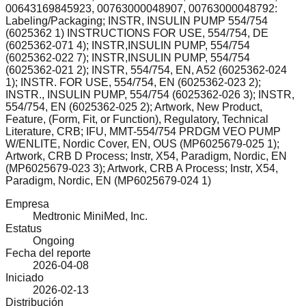
00643169845923, 00763000048907, 00763000048792:
Labeling/Packaging; INSTR, INSULIN PUMP 554/754
(6025362 1) INSTRUCTIONS FOR USE, 554/754, DE
(6025362-071 4); INSTR,INSULIN PUMP, 554/754
(6025362-022 7); INSTR,INSULIN PUMP, 554/754
(6025362-021 2); INSTR, 554/754, EN, A52 (6025362-024
1); INSTR. FOR USE, 554/754, EN (6025362-023 2);
INSTR., INSULIN PUMP, 554/754 (6025362-026 3); INSTR,
554/754, EN (6025362-025 2); Artwork, New Product,
Feature, (Form, Fit, or Function), Regulatory, Technical
Literature, CRB; IFU, MMT-554/754 PRDGM VEO PUMP
W/ENLITE, Nordic Cover, EN, OUS (MP6025679-025 1);
Artwork, CRB D Process; Instr, X54, Paradigm, Nordic, EN
(MP6025679-023 3); Artwork, CRB A Process; Instr, X54,
Paradigm, Nordic, EN (MP6025679-024 1)
Empresa
Medtronic MiniMed, Inc.
Estatus
Ongoing
Fecha del reporte
2026-04-08
Iniciado
2026-02-13
Distribución