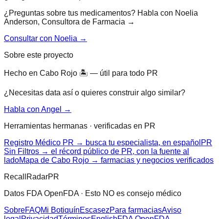
¿Preguntas sobre tus medicamentos? Habla con Noelia
Anderson, Consultora de Farmacia →
Consultar con Noelia →
Sobre este proyecto
Hecho en Cabo Rojo 🏝 — útil para todo PR
¿Necesitas data así o quieres construir algo similar?
Habla con Angel →
Herramientas hermanas · verificadas en PR
Registro Médico PR → busca tu especialista, en español
PR
Sin Filtros → el récord público de PR, con la fuente al
lado
Mapa de Cabo Rojo → farmacias y negocios verificados
RecallRadarPR
Datos FDA OpenFDA · Esto NO es consejo médico
Sobre
FAQ
Mi Botiquín
Escasez
Para farmacias
Aviso
legal
Privacidad
Términos
English
FDA OpenFDA