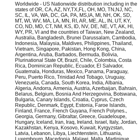
Worldwide - US Nationwide distribution including in the
states of OR, CA, AZ, NY,TX,FL, OH, MO, TN,NJ, NC,
SC, IL, VA, WA, DC, GA, PA, MS,IA, MI, NH, OK, SD,
MT, WI, WV, MA, LA, MN, RI, AR, ME, AL, IN, UT, KY,
CO, ND, MD, CT, NM, KS, ID, NV, DE, NE, VT, AK, HI,
WY, PR, VI and the countries of Taiwan, New Zealand,
Australia, Bangladesh, Brunei Darussalam, Cambodia,
Indonesia, Malaysia, Maldives, Philippines, Thailand,
Vietnam, Singapore, Pakistan, Hong Kong, China,
Argentina, Aruba, Barbados, Bermuda, Bolivia,
Plurinational State Of, Brazil, Chile, Colombia, Costa
Rica, Dominican Republic, Ecuador, El Salvador,
Guatemala, Honduras, Mexico, Panama, Paraguay,
Peru, Puerto Rico, Trinidad And Tobago, Uruguay,
Venezuela, Canada, South Korea, India, Albania,
Algeria, Andorra, Armenia, Austria, Azerbaijan, Bahrain,
Belarus, Belgium, Bosnia And Herzegovina, Botswana,
Bulgaria, Canary Islands, Croatia, Cyprus, Czech
Republic, Denmark, Egypt, Estonia, Faroe Islands,
Finland, France, French Guyana, French Polynes.,
Georgia, Germany, Gibraltar, Greece, Guadeloupe,
Hungary, Iceland, Iran, Iraq, Ireland, Israel, Italy, Jordan,
Kazakhstan, Kenya, Kosovo, Kuwait, Kyrgyzstan,
Latvia, Lebanon, Libya, Liechtenstein, Lithuania,
Luxembourg, Macedonia, Malawi, Malta, Martinique,