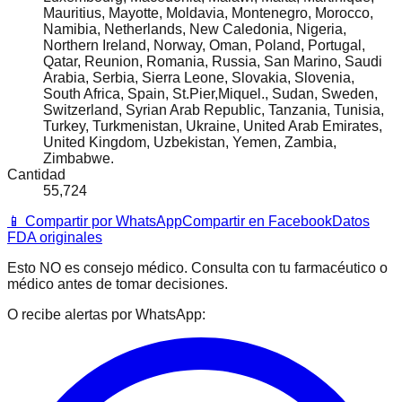
Mauritius, Mayotte, Moldavia, Montenegro, Morocco,
Namibia, Netherlands, New Caledonia, Nigeria,
Northern Ireland, Norway, Oman, Poland, Portugal,
Qatar, Reunion, Romania, Russia, San Marino, Saudi
Arabia, Serbia, Sierra Leone, Slovakia, Slovenia,
South Africa, Spain, St.Pier,Miquel., Sudan, Sweden,
Switzerland, Syrian Arab Republic, Tanzania, Tunisia,
Turkey, Turkmenistan, Ukraine, United Arab Emirates,
United Kingdom, Uzbekistan, Yemen, Zambia,
Zimbabwe.
Cantidad
55,724
📱 Compartir por WhatsApp
Compartir en Facebook
Datos
FDA originales
Esto NO es consejo médico. Consulta con tu farmacéutico o
médico antes de tomar decisiones.
O recibe alertas por WhatsApp: