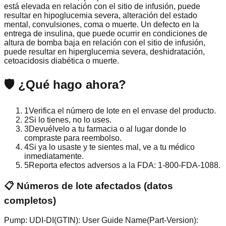
está elevada en relación con el sitio de infusión, puede
resultar en hipoglucemia severa, alteración del estado
mental, convulsiones, coma o muerte. Un defecto en la
entrega de insulina, que puede ocurrir en condiciones de
altura de bomba baja en relación con el sitio de infusión,
puede resultar en hiperglucemia severa, deshidratación,
cetoacidosis diabética o muerte.
🛡️
¿Qué hago ahora?
1
Verifica el número de lote en el envase del producto.
2
Si lo tienes, no lo uses.
3
Devuélvelo a tu farmacia o al lugar donde lo
compraste para reembolso.
4
Si ya lo usaste y te sientes mal, ve a tu médico
inmediatamente.
5
Reporta efectos adversos a la FDA: 1-800-FDA-1088.
📋 Números de lote afectados (datos
completos)
Pump: UDI-DI(GTIN): User Guide Name(Part-Version):