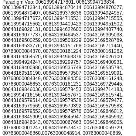
Paradigm Veo: 00613994717801, 00613994713834,
00613994713841, 00613994870414, 00613994870377,
00613994870407, 00643169378636, 00613994924957,
00613994717672, 00613994715531, 00613994715555,
00613994715562, 00613994409423, 00613994951502,
00643169026131, 00613994622600, 00613994407740,
00643169077737, 00643169464537, 00643169305038,
00643169500259, 00643169503229, 00643169528789,
00643169533776, 00613994151766, 00643169711440,
00763000084370, 00763000161224, 00763000161262,
00643169464520, 00613994963376, 00643169026100,
00613994924247, 00643169299757, 00643169400931,
00643169400986, 00643169535749, 00643169535794,
00643169519190, 00643169579507, 00643169519091,
00763000084349, 00763000084356, 00763000161248,
00763000048853, 00763000161231, 00643169729445,
00643169846036, 00643169579453, 00613994714183,
00613994716156, 00613994657671, 00643169515741,
00643169579514, 00643169579538, 00643169579477,
00643169579569, 00643169579392, 00643169579583,
00643169579552, 00643169579576, 00643169846012,
00643169845909, 00643169845947, 00643169845992,
00643169846043, 00763000067663, 00643169846005,
00763000001247, 00643169578470, 00763000059729,
00763000048860,00763000048914, 00763000048839,