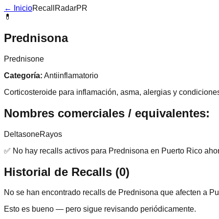
← Inicio
RecallRadarPR
💊
Prednisona
Prednisone
Categoría:
Antiinflamatorio
Corticosteroide para inflamación, asma, alergias y condicion
Nombres comerciales / equivalentes:
Deltasone
Rayos
✅ No hay recalls activos para
Prednisona
en Puerto Rico aho
Historial de Recalls (
0
)
No se han encontrado recalls de
Prednisona
que afecten a Pu
Esto es bueno — pero sigue revisando periódicamente.