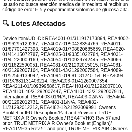
usuario no busca atención médica de inmediato al recibir un
código de error E-5 y experimentar síntomas de glucosa alta.
🔍 Lotes Afectados
Device Item/UDI-DI: REA4001-01/311917173894, REA4002-
01/96295129267, REA4007-01/50428354766, REA4011-
01/87701427398, REA4019-01/708820685659, REA4020-
01/41415072787, REA4025-01/93351022784, REA4031-
01/41220009169, REA4054-01/10939742445, REA4066-
01/11822590051, REA4081-01/21292015015, REA4081-
40/21292007164, REA4081-43/21292007584, REA4089-
01/52569139042, REA4094-01/681131240154, REA4094-
01RX/681131403214, REA4203-01/41260007354,
REA4211-01/10939958617, REA4H01-01/21292007010,
REA4H01-40/21292007447, REA4H01-43/21292007911,
International: REA4i03-01/N/A, REA4i03-02/N/A, REA4i04-
00/21292012731, REA4i81-11/N/A, REA4i82-
11/21292012212, REA4i82-12/21292009991. Owner's
Booklet or IFU Description/Part and Revision: TRUE
METRIX AIR Owner's Booklet/ REA4TVH03 Rev 57 and
prior, TRUE METRIX AIR Owner's Booklet (English)/
REA4TVH35 Rev 51 and prior, TRUE METRIX AIR Owner's