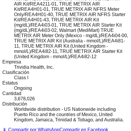
AIR Kit/REA4211-01, TRUE METRIX AIR
Kit/REA4H01-01, TRUE METRIX AIR NFRS Meter
Only/REA4H01-40, TRUE METRIX AIR NFRS Starter
Kit/REA4H01-43, TRUE METRIX AIR Kit
(mg/dL)/REA4i03-01, TRUE METRIX AIR Starter Kit
(mg/dL)/REA4i03-02, Walmart (MediMart) TRUE
METRIX AIR Meter Only (Mexico - mg/dL)/REA4i04-00,
TRUE METRIX AIR Kit (Australia - mmol/L)/REA4i81-
11, TRUE METRIX AIR Kit (United Kingdom -
mmol/L)/REA4i82-11, TRUE METRIX AIR Starter Kit
(United Kingdom - mmol/L)/REA4i82-12
Empresa
Trividia Health, Inc.
Clasificación
Class I
Estatus
Ongoing
Cantidad
3,678,026
Distribución
Worldwide distribution - US Nationwide including
Puerto Rico and the countries of Mexico, United
Kingdom, Jamaica, Trinidad & Tobago, and Australia.
📱 Compartir por WhatsApp
Compartir en Facebook