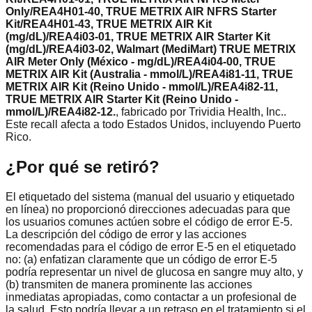
Only/REA4H01-40, TRUE METRIX AIR NFRS Starter
Kit/REA4H01-43, TRUE METRIX AIR Kit
(mg/dL)/REA4i03-01, TRUE METRIX AIR Starter Kit
(mg/dL)/REA4i03-02, Walmart (MediMart) TRUE METRIX
AIR Meter Only (México - mg/dL)/REA4i04-00, TRUE
METRIX AIR Kit (Australia - mmol/L)/REA4i81-11, TRUE
METRIX AIR Kit (Reino Unido - mmol/L)/REA4i82-11,
TRUE METRIX AIR Starter Kit (Reino Unido -
mmol/L)/REA4i82-12.
, fabricado por
Trividia Health, Inc.
.
Este recall afecta a todo Estados Unidos, incluyendo Puerto
Rico.
¿Por qué se retiró?
El etiquetado del sistema (manual del usuario y etiquetado
en línea) no proporcionó direcciones adecuadas para que
los usuarios comunes actúen sobre el código de error E-5.
La descripción del código de error y las acciones
recomendadas para el código de error E-5 en el etiquetado
no: (a) enfatizan claramente que un código de error E-5
podría representar un nivel de glucosa en sangre muy alto, y
(b) transmiten de manera prominente las acciones
inmediatas apropiadas, como contactar a un profesional de
la salud. Esto podría llevar a un retraso en el tratamiento si el