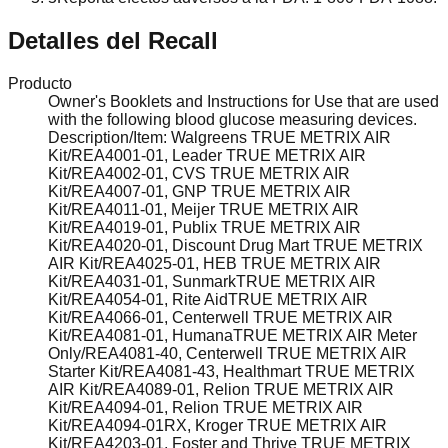
Detalles del Recall
Producto
Owner's Booklets and Instructions for Use that are used
with the following blood glucose measuring devices.
Description/Item: Walgreens TRUE METRIX AIR
Kit/REA4001-01, Leader TRUE METRIX AIR
Kit/REA4002-01, CVS TRUE METRIX AIR
Kit/REA4007-01, GNP TRUE METRIX AIR
Kit/REA4011-01, Meijer TRUE METRIX AIR
Kit/REA4019-01, Publix TRUE METRIX AIR
Kit/REA4020-01, Discount Drug Mart TRUE METRIX
AIR Kit/REA4025-01, HEB TRUE METRIX AIR
Kit/REA4031-01, SunmarkTRUE METRIX AIR
Kit/REA4054-01, Rite AidTRUE METRIX AIR
Kit/REA4066-01, Centerwell TRUE METRIX AIR
Kit/REA4081-01, HumanaTRUE METRIX AIR Meter
Only/REA4081-40, Centerwell TRUE METRIX AIR
Starter Kit/REA4081-43, Healthmart TRUE METRIX
AIR Kit/REA4089-01, Relion TRUE METRIX AIR
Kit/REA4094-01, Relion TRUE METRIX AIR
Kit/REA4094-01RX, Kroger TRUE METRIX AIR
Kit/REA4203-01, Foster and Thrive TRUE METRIX