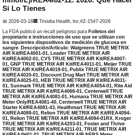
Si Lo Tienes
📅
2026-03-18
🏢
Trividia Health, Inc.
#
Z-1547-2026
La FDA publicó un recall
peligroso
para
Folletos del
propietario e instrucciones de uso que se utilizan con
los siguientes dispositivos de medición de glucosa en
sangre. Descripción/Artículo: Walgreens TRUE METRIX
AIR Kit/REA4001-01, Leader TRUE METRIX AIR
Kit/REA4002-01, CVS TRUE METRIX AIR Kit/REA4007-
01, GNP TRUE METRIX AIR Kit/REA4011-01, Meijer TRUE
METRIX AIR Kit/REA4019-01, Publix TRUE METRIX AIR
Kit/REA4020-01, Discount Drug Mart TRUE METRIX AIR
Kit/REA4025-01, HEB TRUE METRIX AIR Kit/REA4031-
01, Sunmark TRUE METRIX AIR Kit/REA4054-01, Rite Aid
TRUE METRIX AIR Kit/REA4066-01, Centerwell TRUE
METRIX AIR Kit/REA4081-01, Humana TRUE METRIX AIR
Meter Only/REA4081-40, Centerwell TRUE METRIX AIR
Starter Kit/REA4081-43, Healthmart TRUE METRIX AIR
Kit/REA4089-01, Relion TRUE METRIX AIR Kit/REA4094-
01, Relion TRUE METRIX AIR Kit/REA4094-01RX, Kroger
TRUE METRIX AIR Kit/REA4203-01, Foster and Thrive
TRUE METRIX AIR Kit/REA4211-01, TRUE METRIX AIR
Kit/REA4H01-01, TRUE METRIX AIR NFRS Meter