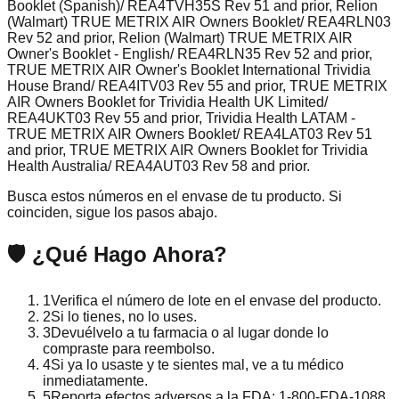
Booklet (Spanish)/ REA4TVH35S Rev 51 and prior, Relion
(Walmart) TRUE METRIX AIR Owners Booklet/ REA4RLN03
Rev 52 and prior, Relion (Walmart) TRUE METRIX AIR
Owner's Booklet - English/ REA4RLN35 Rev 52 and prior,
TRUE METRIX AIR Owner's Booklet International Trividia
House Brand/ REA4ITV03 Rev 55 and prior, TRUE METRIX
AIR Owners Booklet for Trividia Health UK Limited/
REA4UKT03 Rev 55 and prior, Trividia Health LATAM -
TRUE METRIX AIR Owners Booklet/ REA4LAT03 Rev 51
and prior, TRUE METRIX AIR Owners Booklet for Trividia
Health Australia/ REA4AUT03 Rev 58 and prior.
Busca estos números en el envase de tu producto. Si
coinciden, sigue los pasos abajo.
🛡️ ¿Qué Hago Ahora?
1
Verifica el número de lote en el envase del producto.
2
Si lo tienes, no lo uses.
3
Devuélvelo a tu farmacia o al lugar donde lo
compraste para reembolso.
4
Si ya lo usaste y te sientes mal, ve a tu médico
inmediatamente.
5
Reporta efectos adversos a la FDA: 1-800-FDA-1088.