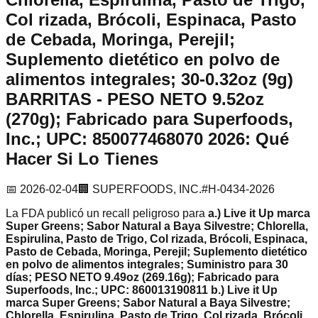
Col rizada, Brócoli, Espinaca, Pasto
de Cebada, Moringa, Perejil;
Suplemento dietético en polvo de
alimentos integrales; 30-0.32oz (9g)
BARRITAS - PESO NETO 9.52oz
(270g); Fabricado para Superfoods,
Inc.; UPC: 850077468070
2026
: Qué
Hacer Si Lo Tienes
📅
2026-02-04
🏢
SUPERFOODS, INC.
#
H-0434-2026
La FDA publicó un recall
peligroso
para
a.) Live it Up marca
Super Greens; Sabor Natural a Baya Silvestre; Chlorella,
Espirulina, Pasto de Trigo, Col rizada, Brócoli, Espinaca,
Pasto de Cebada, Moringa, Perejil; Suplemento dietético
en polvo de alimentos integrales; Suministro para 30
días; PESO NETO 9.49oz (269.16g); Fabricado para
Superfoods, Inc.; UPC: 860013190811 b.) Live it Up
marca Super Greens; Sabor Natural a Baya Silvestre;
Chlorella, Espirulina, Pasto de Trigo, Col rizada, Brócoli,