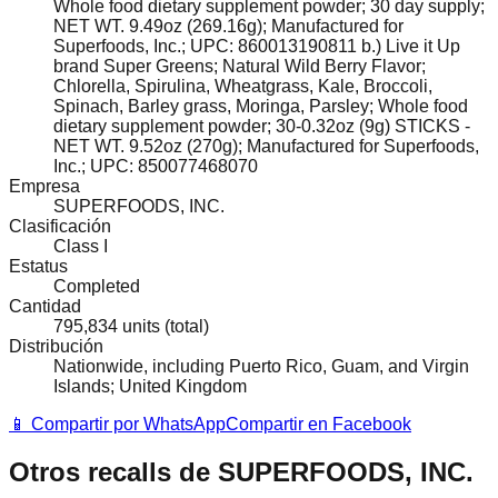
Whole food dietary supplement powder; 30 day supply;
NET WT. 9.49oz (269.16g); Manufactured for
Superfoods, Inc.; UPC: 860013190811 b.) Live it Up
brand Super Greens; Natural Wild Berry Flavor;
Chlorella, Spirulina, Wheatgrass, Kale, Broccoli,
Spinach, Barley grass, Moringa, Parsley; Whole food
dietary supplement powder; 30-0.32oz (9g) STICKS -
NET WT. 9.52oz (270g); Manufactured for Superfoods,
Inc.; UPC: 850077468070
Empresa
SUPERFOODS, INC.
Clasificación
Class I
Estatus
Completed
Cantidad
795,834 units (total)
Distribución
Nationwide, including Puerto Rico, Guam, and Virgin
Islands; United Kingdom
📱 Compartir por WhatsApp
Compartir en Facebook
Otros recalls de
SUPERFOODS, INC.