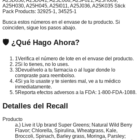
A25D036, A25D041, A25E008, A25F021, A25H009,
A25H030, A25H045, A25I011, A25J036, A25K035 Stick
Pack Products: 32925-1, 34525-1
Busca estos números en el envase de tu producto. Si
coinciden, sigue los pasos abajo.
🛡️ ¿Qué Hago Ahora?
1
Verifica el número de lote en el envase del producto.
2
Si lo tienes, no lo uses.
3
Devuélvelo a tu farmacia o al lugar donde lo
compraste para reembolso.
4
Si ya lo usaste y te sientes mal, ve a tu médico
inmediatamente.
5
Reporta efectos adversos a la FDA: 1-800-FDA-1088.
Detalles del Recall
Producto
a.) Live it Up brand Super Greens; Natural Wild Berry
Flavor; Chlorella, Spirulina, Wheatgrass, Kale,
Broccoli, Spinach, Barley grass, Moringa, Parsley;