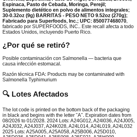
Espinaca, Pasto de Cebada, Moringa, Perejil;
Suplemento dietético en polvo de alimentos integrales;
30-0.32oz (9g) BARRITAS - PESO NETO 9.52oz (270g);
Fabricado para Superfoods, Inc.; UPC: 850077468070
,
fabricado por
SUPERFOODS, INC.
.
Este recall afecta a todo
Estados Unidos, incluyendo Puerto Rico.
¿Por qué se retiró?
Posible contaminación con Salmonella — bacteria que
causa infección estomacal.
Razón técnica FDA:
Products may be contaminated with
Salmonella Typhimurium
🔍 Lotes Afectados
The lot code is printed on the bottom back of the packaging
in black and begins with the letter "A". Expiration dates from
08/2026 to 01/2028. 2024 Lots: A24G012, A24I036, A24J005,
A24J032, A24J037, A24K028, A24L014, A24L019, A24L032
2025 Lots: A25A005, A25A058, A25B006, A25D010,