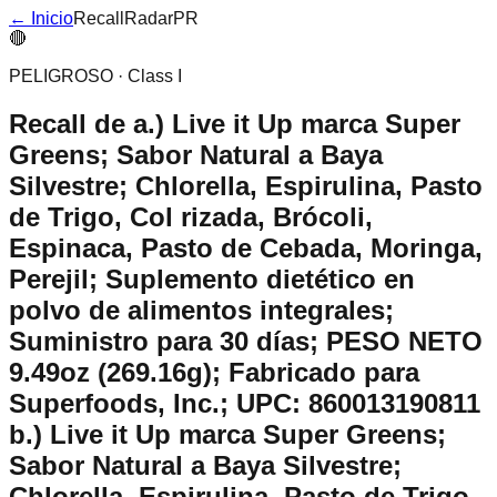
← Inicio
RecallRadarPR
🔴
PELIGROSO
·
Class I
Recall de
a.) Live it Up marca Super
Greens; Sabor Natural a Baya
Silvestre; Chlorella, Espirulina, Pasto
de Trigo, Col rizada, Brócoli,
Espinaca, Pasto de Cebada, Moringa,
Perejil; Suplemento dietético en
polvo de alimentos integrales;
Suministro para 30 días; PESO NETO
9.49oz (269.16g); Fabricado para
Superfoods, Inc.; UPC: 860013190811
b.) Live it Up marca Super Greens;
Sabor Natural a Baya Silvestre;
Chlorella, Espirulina, Pasto de Trigo,